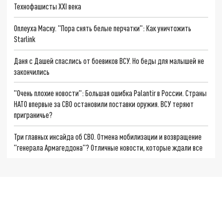
Технофашисты XXI века
Оплеуха Маску. "Пора снять белые перчатки": Как уничтожить
Starlink
Даня с Дашей спаслись от боевиков ВСУ. Но беды для малышей не
закончились
"Очень плохие новости": Большая ошибка Palantir в России. Страны
НАТО впервые за СВО остановили поставки оружия. ВСУ теряют
приграничье?
Три главных инсайда об СВО. Отмена мобилизации и возвращение
"генерала Армагеддона"? Отличные новости, которые ждали все