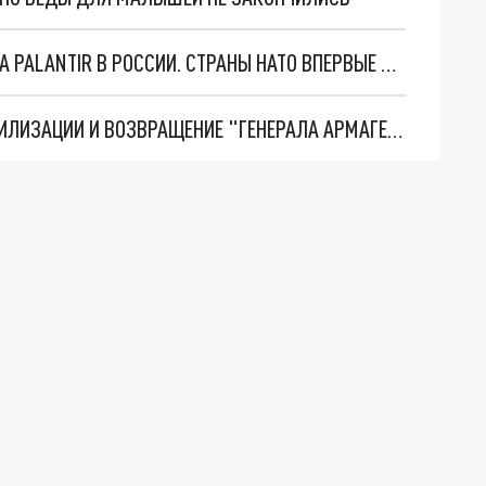
"ОЧЕНЬ ПЛОХИЕ НОВОСТИ": БОЛЬШАЯ ОШИБКА PALANTIR В РОССИИ. СТРАНЫ НАТО ВПЕРВЫЕ ЗА СВО ОСТАНОВИЛИ ПОСТАВКИ ОРУЖИЯ. ВСУ ТЕРЯЮТ ПРИГРАНИЧЬЕ?
ТРИ ГЛАВНЫХ ИНСАЙДА ОБ СВО. ОТМЕНА МОБИЛИЗАЦИИ И ВОЗВРАЩЕНИЕ "ГЕНЕРАЛА АРМАГЕДДОНА"? ОТЛИЧНЫЕ НОВОСТИ, КОТОРЫЕ ЖДАЛИ ВСЕ