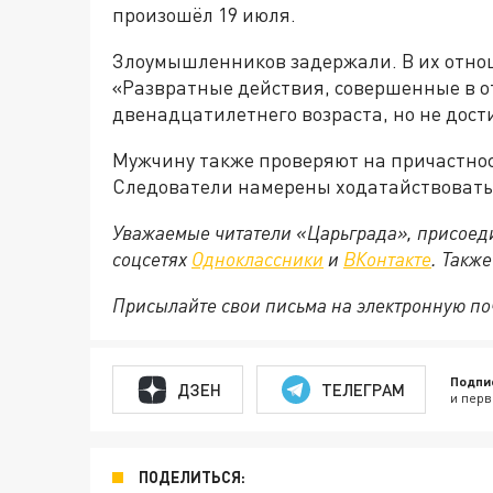
произошёл 19 июля.
Злоумышленников задержали. В их отнош
«Развратные действия, совершенные в 
двенадцатилетнего возраста, но не дос
Мужчину также проверяют на причастнос
Следователи намерены ходатайствовать 
Уважаемые читатели «Царьграда», присоеди
соцсетях
Одноклассники
и
ВКонтакте
. Такж
Присылайте свои письма на электронную п
Подпи
ДЗЕН
ТЕЛЕГРАМ
и перв
ПОДЕЛИТЬСЯ: