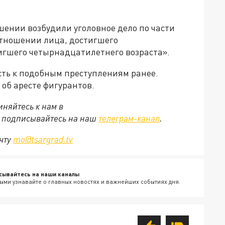
ении возбудили уголовное дело по части
отношении лица, достигшего
тигшего четырнадцатилетнего возраста».
ть к подобным преступлениям ранее.
об аресте фигурантов.
няйтесь к нам в
е подписывайтесь на наш
телеграм-канал
.
очту
mo@tsargrad.tv
сывайтесь на наши каналы
ыми узнавайте о главных новостях и важнейших событиях дня.