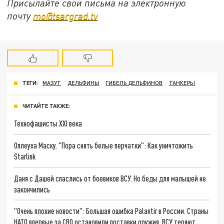
Присылайте свои письма на электронную
почту
mo@tsargrad.tv
ТЕГИ:
МАЗУТ
ДЕЛЬФИНЫ
ГИБЕЛЬ ДЕЛЬФИНОВ
ТАНКЕРЫ
ЧИТАЙТЕ ТАКЖЕ:
Технофашисты XXI века
Оплеуха Маску. "Пора снять белые перчатки": Как уничтожить
Starlink
Даня с Дашей спаслись от боевиков ВСУ. Но беды для малышей не
закончились
"Очень плохие новости": Большая ошибка Palantir в России. Страны
НАТО впервые за СВО остановили поставки оружия. ВСУ теряют