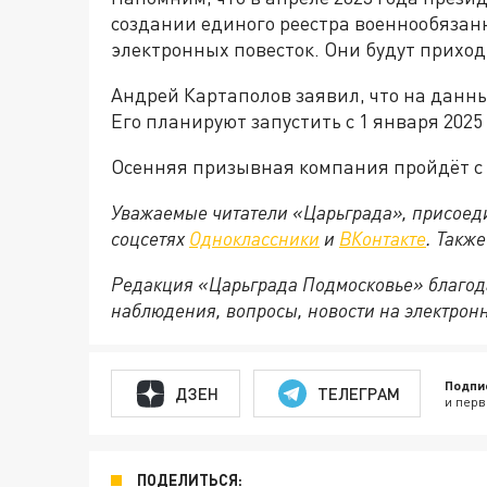
создании единого реестра военнообязан
электронных повесток. Они будут приход
Андрей Картаполов заявил, что на данны
Его планируют запустить с 1 января 2025 
Осенняя призывная компания пройдёт с 1
Уважаемые читатели «Царьграда», присоеди
соцсетях
Одноклассники
и
ВКонтакте
. Такж
Редакция «Царьграда Подмосковье» благод
наблюдения, вопросы, новости на электрон
Подпи
ДЗЕН
ТЕЛЕГРАМ
и перв
ПОДЕЛИТЬСЯ: