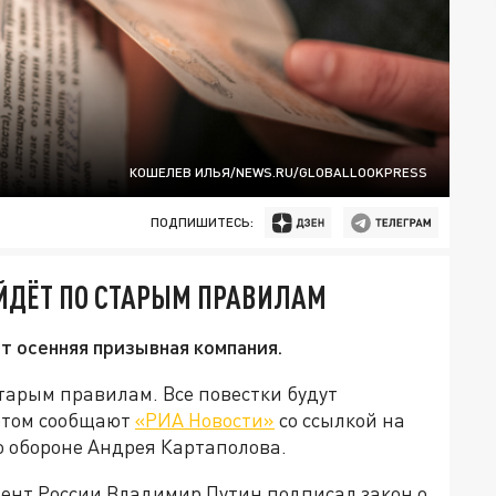
КОШЕЛЕВ ИЛЬЯ/NEWS.RU/GLOBALLOOKPRESS
ПОДПИШИТЕСЬ:
ОЙДЁТ ПО СТАРЫМ ПРАВИЛАМ
т осенняя призывная компания.
старым правилам. Все повестки будут
этом сообщают
«РИА Новости»
со ссылкой на
о обороне Андрея Картаполова.
дент России Владимир Путин подписал закон о