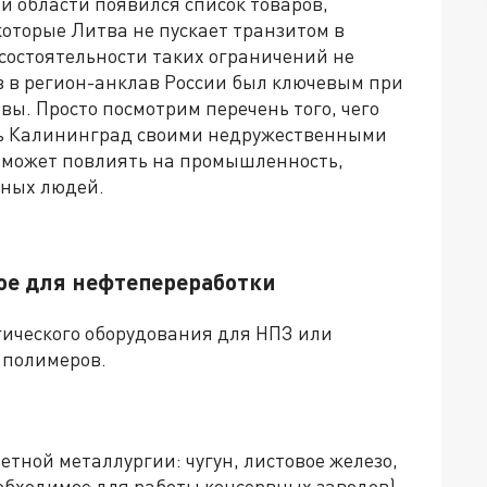
й области появился список товаров,
оторые Литва не пускает транзитом в
состоятельности таких ограничений не
в в регион-анклав России был ключевым при
ы. Просто посмотрим перечень того, чего
ть Калининград своими недружественными
т может повлиять на промышленность,
чных людей.
ое для нефтепереработки
ического оборудования для НПЗ или
 полимеров.
етной металлургии: чугун, листовое железо,
еобходимое для работы консервных заводов),