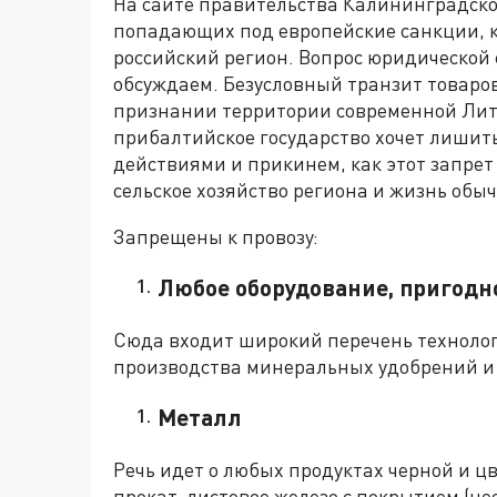
На сайте правительства Калининградско
попадающих под европейские санкции, к
российский регион. Вопрос юридической 
обсуждаем. Безусловный транзит товаро
признании территории современной Литв
прибалтийское государство хочет лиши
действиями и прикинем, как этот запре
сельское хозяйство региона и жизнь обы
Запрещены к провозу:
Любое оборудование, пригодн
Сюда входит широкий перечень технолог
производства минеральных удобрений и
Металл
Речь идет о любых продуктах черной и цв
прокат, листовое железо с покрытием (н