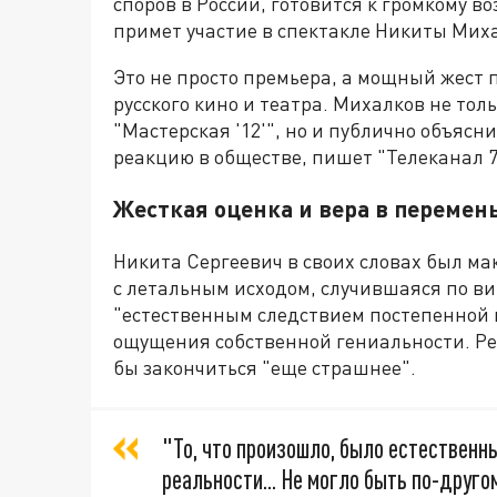
споров в России, готовится к громкому в
примет участие в спектакле Никиты Миха
Это не просто премьера, а мощный жест 
русского кино и театра. Михалков не тол
"Мастерская '12'", но и публично объяс
реакцию в обществе, пишет "Телеканал 7
Жесткая оценка и вера в перемен
Никита Сергеевич в своих словах был ма
с летальным исходом, случившаяся по ви
"естественным следствием постепенной 
ощущения собственной гениальности. Реж
бы закончиться "еще страшнее".
"То, что произошло, было естественн
реальности... Не могло быть по-друго