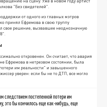
озвращению на сцену. Уже в новом году артист
лкова "Без свидетелей".
поддержки от одного из главных мэтров
ько принял Ефремова в свою труппу
нил свое решение, вызвавшее неоднозначную
8".
ы
ксимально откровенен. Он считает, что авария
не Ефремова в нетрезвом состоянии, была
потери им реальности" и завышенного
иссер уверен: если бы не то ДТП, все могло
ым следствием постепенной потери им
му, это бы кончилось еще как-нибудь, еще