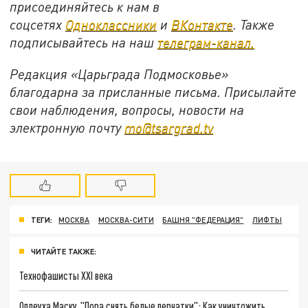
присоединяйтесь к нам в
соцсетях
Одноклассники
и
ВКонтакте
. Также
подписывайтесь на наш
телеграм-канал.
Редакция «Царьграда Подмосковье»
благодарна за присланные письма. Присылайте
свои наблюдения, вопросы, новости на
электронную почту
mo@tsargrad.tv
ТЕГИ:
МОСКВА
МОСКВА-СИТИ
БАШНЯ "ФЕДЕРАЦИЯ"
ЛИФТЫ
ЧИТАЙТЕ ТАКЖЕ:
Технофашисты XXI века
Оплеуха Маску. "Пора снять белые перчатки": Как уничтожить