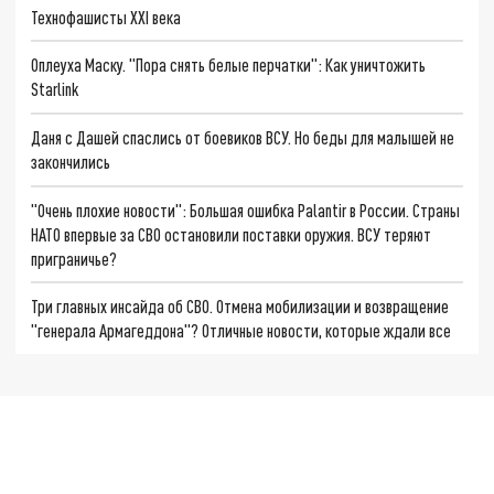
Технофашисты XXI века
Оплеуха Маску. "Пора снять белые перчатки": Как уничтожить
Starlink
Даня с Дашей спаслись от боевиков ВСУ. Но беды для малышей не
закончились
"Очень плохие новости": Большая ошибка Palantir в России. Страны
НАТО впервые за СВО остановили поставки оружия. ВСУ теряют
приграничье?
Три главных инсайда об СВО. Отмена мобилизации и возвращение
"генерала Армагеддона"? Отличные новости, которые ждали все