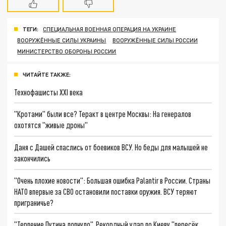
ТЕГИ:
СПЕЦИАЛЬНАЯ ВОЕННАЯ ОПЕРАЦИЯ НА УКРАИНЕ
ВООРУЖЁННЫЕ СИЛЫ УКРАИНЫ
ВООРУЖЁННЫЕ СИЛЫ РОССИИ
МИНИСТЕРСТВО ОБОРОНЫ РОССИИ
ЧИТАЙТЕ ТАКЖЕ:
Технофашисты XXI века
"Кротами" были все? Теракт в центре Москвы: На генералов
охотятся "живые дроны"
Даня с Дашей спаслись от боевиков ВСУ. Но беды для малышей не
закончились
"Очень плохие новости": Большая ошибка Palantir в России. Страны
НАТО впервые за СВО остановили поставки оружия. ВСУ теряют
приграничье?
"Терпение Путина лопнуло". Рекордный удар по Киеву "пересёк