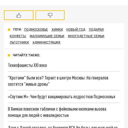
ТЕГИ:
ПОДМОСКОВЬЕ
ХИМКИ
НОВЫЙ ГОД
ПОДАРКИ
КОНФЕТЫ
МАЛОИМУЩИЕ СЕМЬИ
МНОГОДЕТНЫЕ СЕМЬИ
ЛЬГОТНИКИ
АДМИНИСТРАЦИЯ
ЧИТАЙТЕ ТАКЖЕ:
Технофашисты XXI века
"Кротами" были все? Теракт в центре Москвы: На генералов
охотятся "живые дроны"
«Спутник М»: Чем будут вакцинировать подростков Подмосковья
В Химках повесили таблички с фейковыми кнопками вызова
помощи для людей с инвалидностью
Даня с Дашей спаслись от боевиков ВСУ. Но беды для малышей не