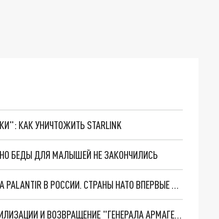
ТКИ": КАК УНИЧТОЖИТЬ STARLINK
. НО БЕДЫ ДЛЯ МАЛЫШЕЙ НЕ ЗАКОНЧИЛИСЬ
"ОЧЕНЬ ПЛОХИЕ НОВОСТИ": БОЛЬШАЯ ОШИБКА PALANTIR В РОССИИ. СТРАНЫ НАТО ВПЕРВЫЕ ЗА СВО ОСТАНОВИЛИ ПОСТАВКИ ОРУЖИЯ. ВСУ ТЕРЯЮТ ПРИГРАНИЧЬЕ?
ТРИ ГЛАВНЫХ ИНСАЙДА ОБ СВО. ОТМЕНА МОБИЛИЗАЦИИ И ВОЗВРАЩЕНИЕ "ГЕНЕРАЛА АРМАГЕДДОНА"? ОТЛИЧНЫЕ НОВОСТИ, КОТОРЫЕ ЖДАЛИ ВСЕ