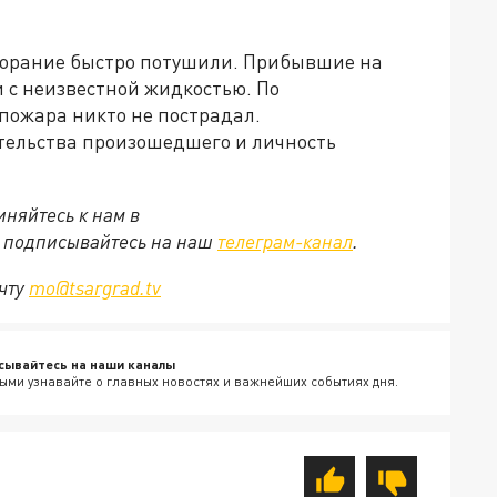
горание быстро потушили. Прибывшие на
 с неизвестной жидкостью. По
пожара никто не пострадал.
тельства произошедшего и личность
няйтесь к нам в
е подписывайтесь на наш
телеграм-канал
.
очту
mo@tsargrad.tv
сывайтесь на наши каналы
ыми узнавайте о главных новостях и важнейших событиях дня.