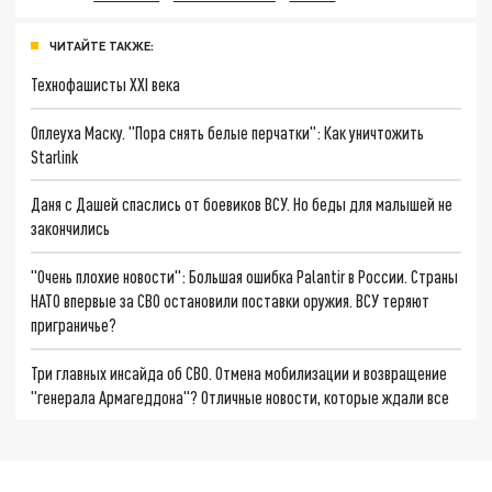
ЧИТАЙТЕ ТАКЖЕ:
Технофашисты XXI века
Оплеуха Маску. "Пора снять белые перчатки": Как уничтожить
Starlink
Даня с Дашей спаслись от боевиков ВСУ. Но беды для малышей не
закончились
"Очень плохие новости": Большая ошибка Palantir в России. Страны
НАТО впервые за СВО остановили поставки оружия. ВСУ теряют
приграничье?
Три главных инсайда об СВО. Отмена мобилизации и возвращение
"генерала Армагеддона"? Отличные новости, которые ждали все