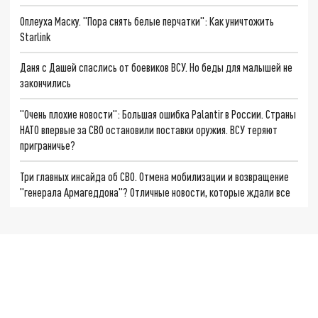
Оплеуха Маску. "Пора снять белые перчатки": Как уничтожить
Starlink
Даня с Дашей спаслись от боевиков ВСУ. Но беды для малышей не
закончились
"Очень плохие новости": Большая ошибка Palantir в России. Страны
НАТО впервые за СВО остановили поставки оружия. ВСУ теряют
приграничье?
Три главных инсайда об СВО. Отмена мобилизации и возвращение
"генерала Армагеддона"? Отличные новости, которые ждали все