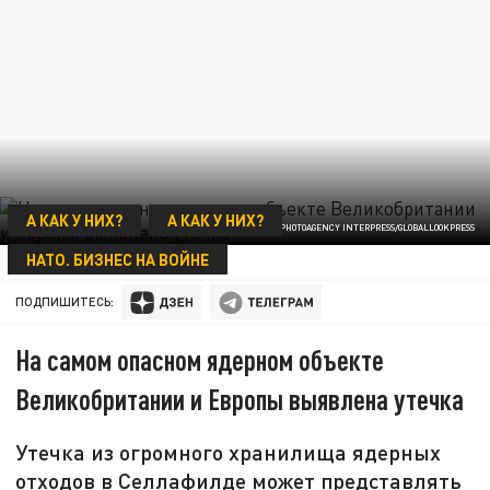
А КАК У НИХ?
А КАК У НИХ?
PHOTOAGENCY INTERPRESS/GLOBALLOOKPRESS
НАТО. БИЗНЕС НА ВОЙНЕ
06 ДЕКАБРЯ 03:15
ПОДПИШИТЕСЬ:
На самом опасном ядерном объекте
Великобритании и Европы выявлена утечка
Утечка из огромного хранилища ядерных
отходов в Селлафилде может представлять