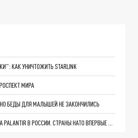
ТКИ": КАК УНИЧТОЖИТЬ STARLINK
ПРОСПЕКТ МИРА
. НО БЕДЫ ДЛЯ МАЛЫШЕЙ НЕ ЗАКОНЧИЛИСЬ
"ОЧЕНЬ ПЛОХИЕ НОВОСТИ": БОЛЬШАЯ ОШИБКА PALANTIR В РОССИИ. СТРАНЫ НАТО ВПЕРВЫЕ ЗА СВО ОСТАНОВИЛИ ПОСТАВКИ ОРУЖИЯ. ВСУ ТЕРЯЮТ ПРИГРАНИЧЬЕ?