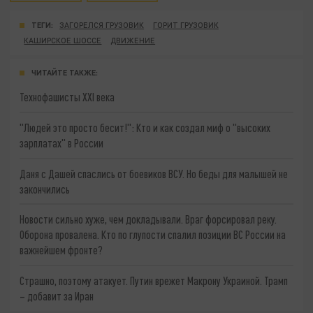
ТЕГИ:
ЗАГОРЕЛСЯ ГРУЗОВИК
ГОРИТ ГРУЗОВИК
КАШИРСКОЕ ШОССЕ
ДВИЖЕНИЕ
ЧИТАЙТЕ ТАКЖЕ:
Технофашисты XXI века
"Людей это просто бесит!": Кто и как создал миф о "высоких
зарплатах" в России
Даня с Дашей спаслись от боевиков ВСУ. Но беды для малышей не
закончились
Новости сильно хуже, чем докладывали. Враг форсировал реку.
Оборона провалена. Кто по глупости спалил позиции ВС России на
важнейшем фронте?
Страшно, поэтому атакует. Путин врежет Макрону Украиной. Трамп
– добавит за Иран