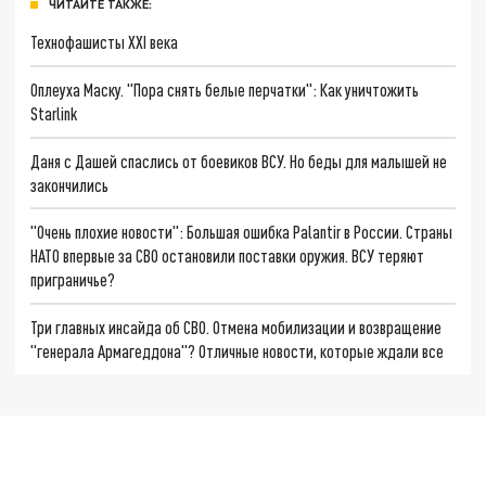
ЧИТАЙТЕ ТАКЖЕ:
Технофашисты XXI века
Оплеуха Маску. "Пора снять белые перчатки": Как уничтожить
Starlink
Даня с Дашей спаслись от боевиков ВСУ. Но беды для малышей не
закончились
"Очень плохие новости": Большая ошибка Palantir в России. Страны
НАТО впервые за СВО остановили поставки оружия. ВСУ теряют
приграничье?
Три главных инсайда об СВО. Отмена мобилизации и возвращение
"генерала Армагеддона"? Отличные новости, которые ждали все