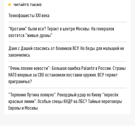
ЧИТАЙТЕ ТАКЖЕ:
Технофашисты XXI века
"Кротами" были все? Теракт в центре Москвы: На генералов
охотятся "живые дроны"
Даня с Дашей спаслись от боевиков ВСУ. Но беды для малышей не
закончились
"Очень плохие новости": Большая ошибка Palantir в России. Страны
НАТО впервые за СВО остановили поставки оружия. ВСУ теряют
приграничье?
"Терпение Путина лопнуло". Рекордный удар по Киеву "пересёк
красные линии". Особые спецы КНДР на ЛБС? Тайные переговоры
Европы и Москвы