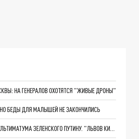
ОСКВЫ: НА ГЕНЕРАЛОВ ОХОТЯТСЯ "ЖИВЫЕ ДРОНЫ"
. НО БЕДЫ ДЛЯ МАЛЫШЕЙ НЕ ЗАКОНЧИЛИСЬ
НОВОЕ МАСШТАБНЕЙШЕЕ НАСТУПЛЕНИЕ. ТРИ УЛЬТИМАТУМА ЗЕЛЕНСКОГО ПУТИНУ. "ЛЬВОВ КИМА" ПОСТАВЯТ НА ПВО? ГЛОБАЛЬНЫЙ ПРОРЫВ ПОД ЗАПОРОЖЬЕМ