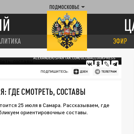
ПОДМОСКОВЬЕ
ИЙ
Ц
АЛИТИКА
ЭФИР
ПРОВЕДУТ 25 ИЮЛЯ ПЕРВЫЙ МАТЧ ВТОРОГО ТУРА РПЛ. STUPNIKOV
ALEXANDER/SPARTAK.COM/GLOBALLOOKPRESS
ПОДПИШИТЕСЬ:
Я: ГДЕ СМОТРЕТЬ, СОСТАВЫ
оится 25 июля в Самара. Рассказываем, где
убликуем ориентировочные составы.