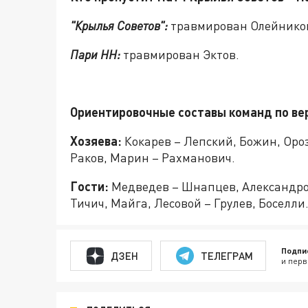
"Крылья Советов":
травмирован Олейнико
Пари НН:
травмирован Эктов.
Ориентировочные составы команд по ве
Хозяева:
Кокарев – Лепский, Божин, Ороз
Раков, Марин – Рахманович.
Гости:
Медведев – Шнапцев, Александров
Тичич, Майга, Лесовой – Грулев, Боселли
Подпи
ДЗЕН
ТЕЛЕГРАМ
и перв