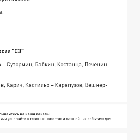
в.
рсии "СЭ"
 – Сутормин, Бабкин, Костанца, Печенин –
, Карич, Кастильо – Карапузов, Вешнер-
.
сывайтесь на наши каналы
ыми узнавайте о главных новостях и важнейших событиях дня.