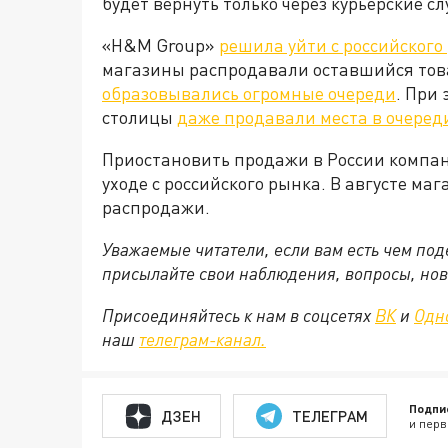
будет вернуть только через курьерские с
«H&M Group»
решила уйти с российского
магазины распродавали оставшийся това
образовывались огромные очереди
. При
столицы
даже продавали места в очеред
Приостановить продажи в России компан
уходе с российского рынка. В августе м
распродажи.
Уважаемые читатели, если вам есть чем по
присылайте свои наблюдения, вопросы, нов
Присоединяйтесь к нам в соцсетях
ВК
и
Одн
наш
телеграм-канал.
Подпи
ДЗЕН
ТЕЛЕГРАМ
и перв