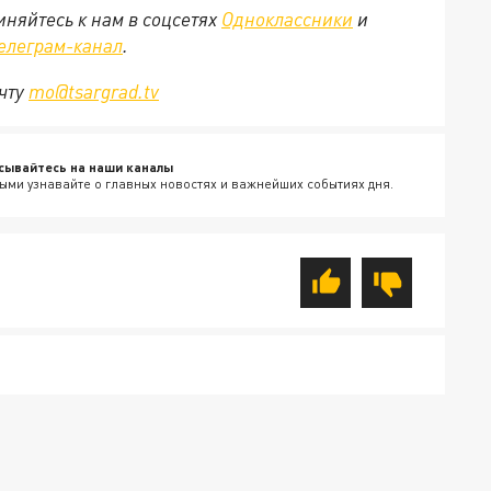
няйтесь к нам в соцсетях
Одноклассники
и
елеграм-канал
.
очту
mo@tsargrad.tv
сывайтесь на наши каналы
ыми узнавайте о главных новостях и важнейших событиях дня.