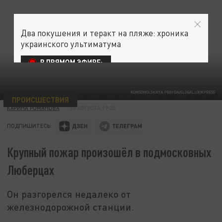
Два покушения и теракт на пляже: хроника
украинского ультиматума
В ПРЯМОМ ЭФИРЕ:
KOMSOMOLSKAYA PRAVDA/GLOBALLOOKPRESS
ПРОИСШЕСТВИЯ
КАРИНА РОМАНОВА
06 АВГУСТА 19:28
ПОДПИШИТЕСЬ:
Крупный пожар произошёл в подмосковных
Люберцах
Он разгорелся недалеко от
железнодорожной станции.