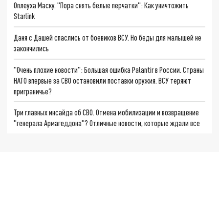
Оплеуха Маску. "Пора снять белые перчатки": Как уничтожить
Starlink
Даня с Дашей спаслись от боевиков ВСУ. Но беды для малышей не
закончились
"Очень плохие новости": Большая ошибка Palantir в России. Страны
НАТО впервые за СВО остановили поставки оружия. ВСУ теряют
приграничье?
Три главных инсайда об СВО. Отмена мобилизации и возвращение
"генерала Армагеддона"? Отличные новости, которые ждали все