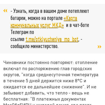
- Узнать, когда в вашем доме потеплеют
батареи, можно на портале
«Карта
коммунальных услуг МКД»
и в чат-боте
Телеграм по
ссылке
t.me/otklyucheniya_mo_bot
, -
сообщило министерство.
Чиновники постоянно повторяют: отопление
включат по распоряжению глав городских
округов, "когда среднесуточная температура
в течение 5 дней держится ниже 8°С и
ожидается ее дальнейшее снижение". И не
забывают добавить, что тепло - вещь не
бесплатная: "В платежных документах
МосОблЕИРЦ у жителей домов, где плата