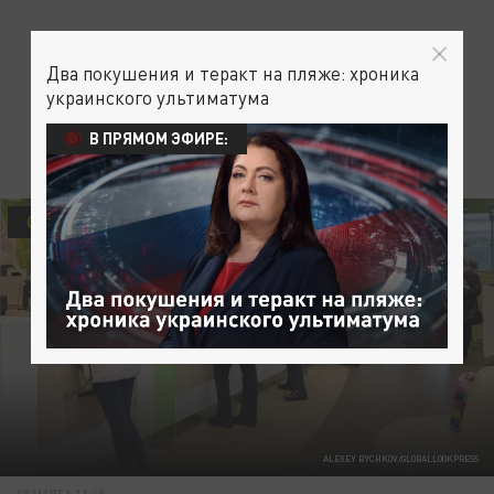
Два покушения и теракт на пляже: хроника
украинского ультиматума
В ПРЯМОМ ЭФИРЕ:
ОБЩЕСТВО
СБЕРБАНК РОССИИ
ALEXEY BYCHKOV/GLOBALLOOKPRESS
18 МАРТА 11:48