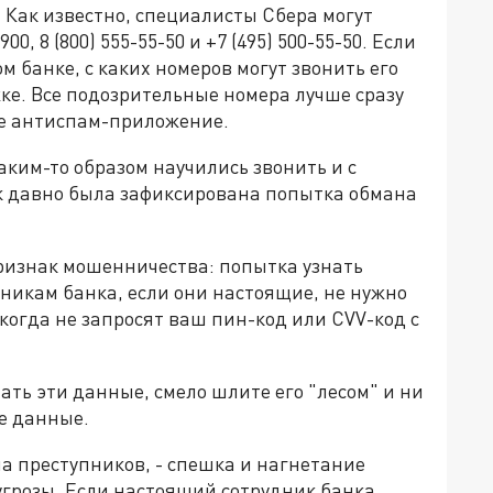
. Как известно, специалисты Сбера могут
, 8 (800) 555-55-50 и +7 (495) 500-55-50. Если
ом банке, с каких номеров могут звонить его
ке. Все подозрительные номера лучше сразу
ое антиспам-приложение.
ким-то образом научились звонить и с
к давно была зафиксирована попытка обмана
ризнак мошенничества: попытка узнать
икам банка, если они настоящие, не нужно
когда не запросят ваш пин-код или CVV-код с
ть эти данные, смело шлите его "лесом" и ни
е данные.
а преступников, - спешка и нагнетание
 угрозы. Если настоящий сотрудник банка