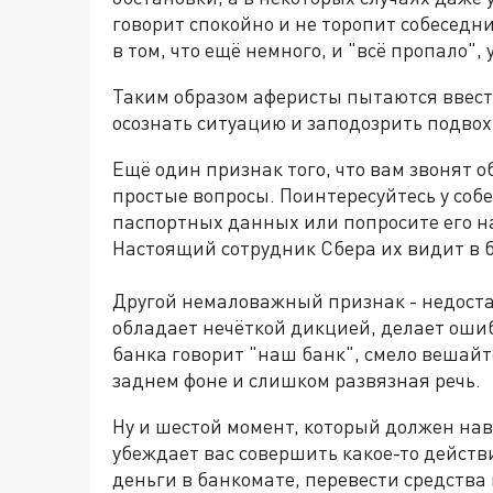
говорит спокойно и не торопит собеседни
в том, что ещё немного, и "всё пропало", у
Таким образом аферисты пытаются ввести
осознать ситуацию и заподозрить подвох
Ещё один признак того, что вам звонят о
простые вопросы. Поинтересуйтесь у собе
паспортных данных или попросите его н
Настоящий сотрудник Сбера их видит в б
Другой немаловажный признак - недоста
обладает нечёткой дикцией, делает ошиб
банка говорит "наш банк", смело вешай
заднем фоне и слишком развязная речь.
Ну и шестой момент, который должен нав
убеждает вас совершить какое-то действ
деньги в банкомате, перевести средства 