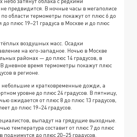
ях небо затянут облака с редкими
не предвидится. В ночные часы в мегаполисе
, по области термометры покажут от плюс 6 до
я до плюс 19–21 градуса в Москве и до плюс
е тёплых воздушных масс. Осадки
авление на юго-западное. Ночью в Москве
альных районах — до плюс 14 градусов, в
в. В дневное время термометры покажут плюс
дусов в регионе.
ь небольшие и кратковременные дожди, а
ртном уровне до плюс 24 градусов. В пятницу,
чью ожидается от плюс 8 до плюс 13 градусов,
еет до плюс 19–24 градусов.
ециалистов, выпадут на грядущие выходные.
ночью температура составит от плюс 7 до плюс
в поднимутся до плюс 20–25 градусов.