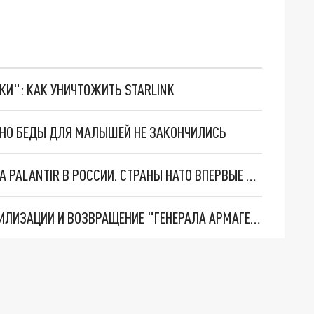
ТКИ": КАК УНИЧТОЖИТЬ STARLINK
. НО БЕДЫ ДЛЯ МАЛЫШЕЙ НЕ ЗАКОНЧИЛИСЬ
"ОЧЕНЬ ПЛОХИЕ НОВОСТИ": БОЛЬШАЯ ОШИБКА PALANTIR В РОССИИ. СТРАНЫ НАТО ВПЕРВЫЕ ЗА СВО ОСТАНОВИЛИ ПОСТАВКИ ОРУЖИЯ. ВСУ ТЕРЯЮТ ПРИГРАНИЧЬЕ?
ТРИ ГЛАВНЫХ ИНСАЙДА ОБ СВО. ОТМЕНА МОБИЛИЗАЦИИ И ВОЗВРАЩЕНИЕ "ГЕНЕРАЛА АРМАГЕДДОНА"? ОТЛИЧНЫЕ НОВОСТИ, КОТОРЫЕ ЖДАЛИ ВСЕ