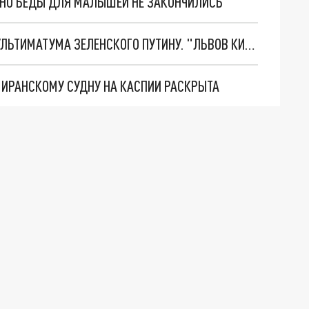
. НО БЕДЫ ДЛЯ МАЛЫШЕЙ НЕ ЗАКОНЧИЛИСЬ
НОВОЕ МАСШТАБНЕЙШЕЕ НАСТУПЛЕНИЕ. ТРИ УЛЬТИМАТУМА ЗЕЛЕНСКОГО ПУТИНУ. "ЛЬВОВ КИМА" ПОСТАВЯТ НА ПВО? ГЛОБАЛЬНЫЙ ПРОРЫВ ПОД ЗАПОРОЖЬЕМ
О ИРАНСКОМУ СУДНУ НА КАСПИИ РАСКРЫТА