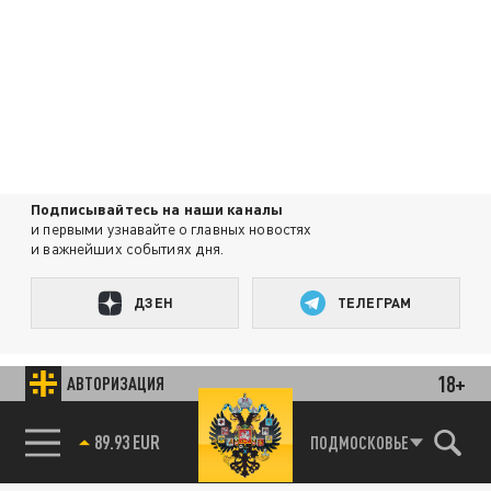
Подписывайтесь на наши каналы
и первыми узнавайте о главных новостях
и важнейших событиях дня.
ДЗЕН
ТЕЛЕГРАМ
18+
ПОДЕЛИТЬСЯ В СОЦСЕТЯХ:
АВТОРИЗАЦИЯ
85.64 BRENT
ПОДМОСКОВЬЕ