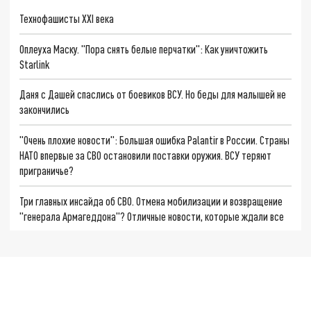
Технофашисты XXI века
Оплеуха Маску. "Пора снять белые перчатки": Как уничтожить
Starlink
Даня с Дашей спаслись от боевиков ВСУ. Но беды для малышей не
закончились
"Очень плохие новости": Большая ошибка Palantir в России. Страны
НАТО впервые за СВО остановили поставки оружия. ВСУ теряют
приграничье?
Три главных инсайда об СВО. Отмена мобилизации и возвращение
"генерала Армагеддона"? Отличные новости, которые ждали все