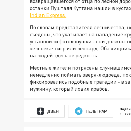
возвращавшегося от отца по лесной доро
останки Пушталя Куттана нашли в кустах
Indian Express.
По словам представителя лесничества, н
съедены, что указывает на нападение кр
установили фотоловушки - они должны п
человека: тигр или леопард. Оба хищник
на людей здесь не редкость.
Местные жители потрясены случившимся.
немедленно поймать зверя-людоеда, пока
фиксировались подобные трагедии - в з
мужчину, который ловил крабов.
Подпи
ДЗЕН
ТЕЛЕГРАМ
и перв