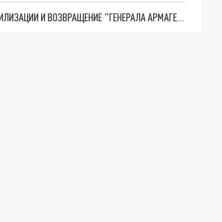
ТРИ ГЛАВНЫХ ИНСАЙДА ОБ СВО. ОТМЕНА МОБИЛИЗАЦИИ И ВОЗВРАЩЕНИЕ "ГЕНЕРАЛА АРМАГЕДДОНА"? ОТЛИЧНЫЕ НОВОСТИ, КОТОРЫЕ ЖДАЛИ ВСЕ