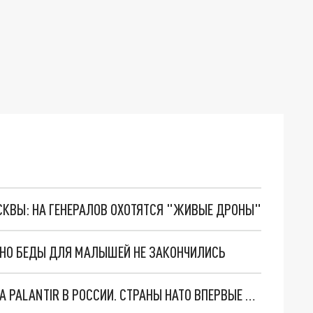
ОСКВЫ: НА ГЕНЕРАЛОВ ОХОТЯТСЯ "ЖИВЫЕ ДРОНЫ"
. НО БЕДЫ ДЛЯ МАЛЫШЕЙ НЕ ЗАКОНЧИЛИСЬ
"ОЧЕНЬ ПЛОХИЕ НОВОСТИ": БОЛЬШАЯ ОШИБКА PALANTIR В РОССИИ. СТРАНЫ НАТО ВПЕРВЫЕ ЗА СВО ОСТАНОВИЛИ ПОСТАВКИ ОРУЖИЯ. ВСУ ТЕРЯЮТ ПРИГРАНИЧЬЕ?