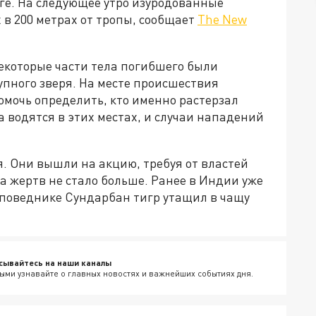
ге. На следующее утро изуродованные
 в 200 метрах от тропы, сообщает
The New
екоторые части тела погибшего были
упного зверя. На месте происшествия
омочь определить, кто именно растерзал
а водятся в этих местах, и случаи нападений
 Они вышли на акцию, требуя от властей
 жертв не стало больше. Ранее в Индии уже
аповеднике Сундарбан тигр утащил в чащу
сывайтесь на наши каналы
ыми узнавайте о главных новостях и важнейших событиях дня.