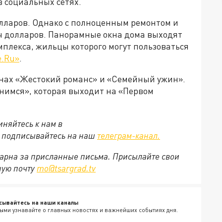
в социальных сетях.
олларов. Однако с полноценным ремонтом и
яч долларов. Панорамные окна дома выходят
мплекса, жильцы которого могут пользоваться
e.Ru
»
.
инах «Жестокий романс» и «Семейный ужин».
нимся», которая выходит на «Первом
няйтесь к нам в
е подписывайтесь на наш
телеграм-канал.
арна за присланные письма. Присылайте свои
ную почту
mo@tsargrad.tv
сывайтесь на наши каналы
ыми узнавайте о главных новостях и важнейших событиях дня.