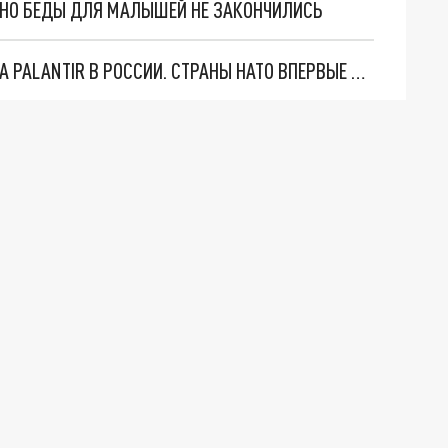
. НО БЕДЫ ДЛЯ МАЛЫШЕЙ НЕ ЗАКОНЧИЛИСЬ
"ОЧЕНЬ ПЛОХИЕ НОВОСТИ": БОЛЬШАЯ ОШИБКА PALANTIR В РОССИИ. СТРАНЫ НАТО ВПЕРВЫЕ ЗА СВО ОСТАНОВИЛИ ПОСТАВКИ ОРУЖИЯ. ВСУ ТЕРЯЮТ ПРИГРАНИЧЬЕ?