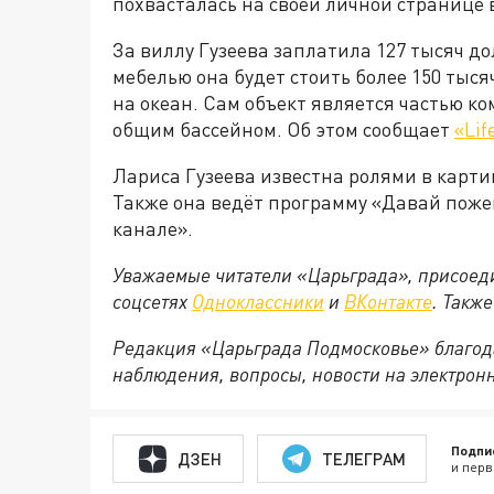
похвасталась на своей личной странице 
За виллу Гузеева заплатила 127 тысяч д
мебелью она будет стоить более 150 тыс
на океан. Сам объект является частью ко
общим бассейном. Об этом сообщает
«
Lif
Лариса Гузеева известна ролями в карт
Также она ведёт программу «Давай поже
канале».
Уважаемые читатели «Царьграда», присоеди
соцсетях
Одноклассники
и
ВКонтакте
. Такж
Редакция «Царьграда Подмосковье» благод
наблюдения, вопросы, новости на электрон
Подпи
ДЗЕН
ТЕЛЕГРАМ
и перв