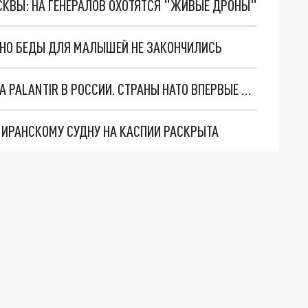
ОСКВЫ: НА ГЕНЕРАЛОВ ОХОТЯТСЯ "ЖИВЫЕ ДРОНЫ"
. НО БЕДЫ ДЛЯ МАЛЫШЕЙ НЕ ЗАКОНЧИЛИСЬ
"ОЧЕНЬ ПЛОХИЕ НОВОСТИ": БОЛЬШАЯ ОШИБКА PALANTIR В РОССИИ. СТРАНЫ НАТО ВПЕРВЫЕ ЗА СВО ОСТАНОВИЛИ ПОСТАВКИ ОРУЖИЯ. ВСУ ТЕРЯЮТ ПРИГРАНИЧЬЕ?
О ИРАНСКОМУ СУДНУ НА КАСПИИ РАСКРЫТА