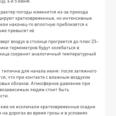
у, 4 и 5 июня.
арактер погоды изменится из-за прихода
цируют кратковременные, но интенсивные
тели наконец-то вплотную приблизятся к
аже превысят её.
тверг воздух в столице прогреется до плюс 23–
бики термометров будут колебаться в
ятница сохранит аналогичный температурный
 типична для начала июня: после затяжного
ся, что при контакте с влажным воздухом
овых облаков. Атмосферное давление при
етеозависимым людям стоит быть
сти.
акже не исключали кратковременные осадки.
на дорогах во время грозы и в условиях