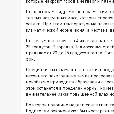
которые накроют город в четверг и пятниц
По прогнозам Гидрометцентра России, х
тёплых воздушных масс, которые спрово
осадки. При этом температурные показа
климатической норме июня, а местами д
После тумана в ночь на 4 июня днём в че
25 градусов. В городах Подмосковья стол
пределах от 20 до 25 градусов тепла. П
фон.
Специалисты отмечают, что такая погода
весеннего похолодания земля прогревает
неизбежно приводит к образованию гроз
этом останется в пределах нормы, но м
внимательнее из-за повышенной влажно
Во второй половине недели синоптики т
Водителям рекомендуют быть осторожнее 