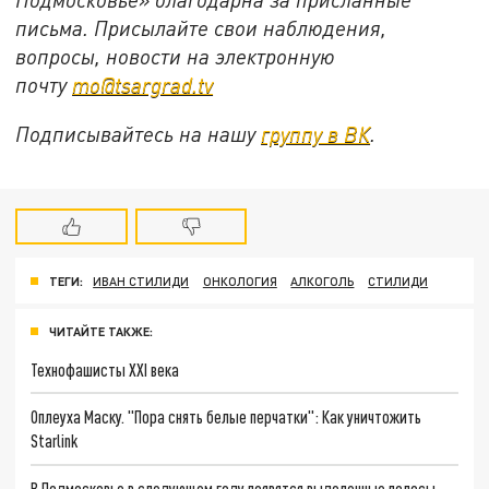
письма. Присылайте свои наблюдения,
вопросы, новости на электронную
почту
mo@tsargrad.tv
Подписывайтесь на нашу
группу в ВК
.
ТЕГИ:
ИВАН СТИЛИДИ
ОНКОЛОГИЯ
АЛКОГОЛЬ
СТИЛИДИ
ЧИТАЙТЕ ТАКЖЕ:
Технофашисты XXI века
Оплеуха Маску. "Пора снять белые перчатки": Как уничтожить
Starlink
В Подмосковье в следующем году появятся выделенные полосы