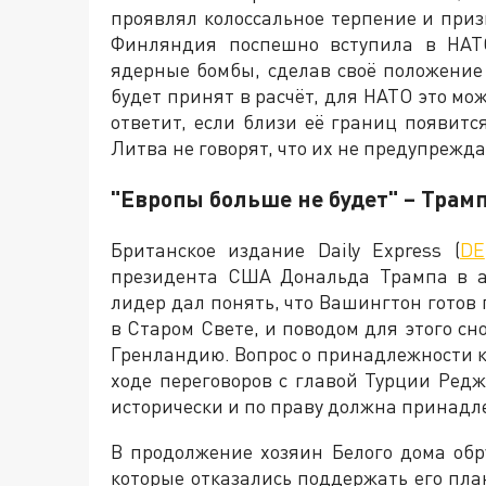
проявлял колоссальное терпение и при
Финляндия поспешно вступила в НАТО
ядерные бомбы, сделав своё положение
будет принят в расчёт, для НАТО это мо
ответит, если близи её границ появитс
Литва не говорят, что их не предупрежда
"Европы больше не будет" – Трам
Британское издание Daily Express (
DE
президента США Дональда Трампа в а
лидер дал понять, что Вашингтон готов 
в Старом Свете, и поводом для этого сн
Гренландию. Вопрос о принадлежности 
ходе переговоров с главой Турции Редж
исторически и по праву должна принад
В продолжение хозяин Белого дома обр
которые отказались поддержать его пл