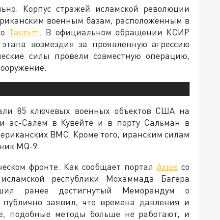
льно. Корпус стражей исламской революции
ериканским военным базам, расположенным в
во
Tasnim
. В официальном обращении КСИР
о этапа возмездия за проявленную агрессию
ческие силы провели совместную операцию,
вооружение.
пали 85 ключевых военных объектов США на
и ас-Салем в Кувейте и в порту Сальман в
мериканских ВМС. Кроме того, иранским силам
ник MQ-9.
ческом фронте. Как сообщает портал
Axios
со
 исламской республики Мохаммада Багера
шил ранее достигнутый Меморандум о
 публично заявил, что времена давления и
е, подобные методы больше не работают, и