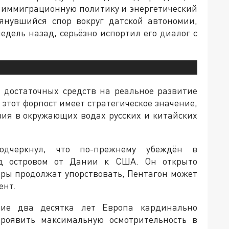
х иммиграционную политику и энергетический
тянувшийся спор вокруг датской автономии,
едель назад, серьёзно испортил его диалог с
т достаточных средств на реальное развитие
 этот форпост имеет стратегическое значение,
вия в окружающих водах русских и китайских
подчеркнул, что по-прежнему убеждён в
ад островом от Дании к США. Он открыто
ёры продолжат упорствовать, Пентагон может
ент.
ние два десятка лет Европа кардинально
проявить максимальную осмотрительность в