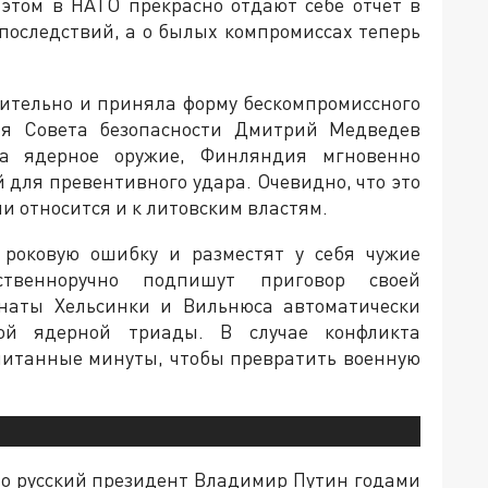
этом в НАТО прекрасно отдают себе отчёт в
з последствий, а о былых компромиссах теперь
ительно и приняла форму бескомпромиссного
еля Совета безопасности Дмитрий Медведев
на ядерное оружие, Финляндия мгновенно
й для превентивного удара. Очевидно, что это
и относится и к литовским властям.
 роковую ошибку и разместят у себя чужие
ственноручно подпишут приговор своей
инаты Хельсинки и Вильнюса автоматически
ой ядерной триады. В случае конфликта
читанные минуты, чтобы превратить военную
то русский президент Владимир Путин годами