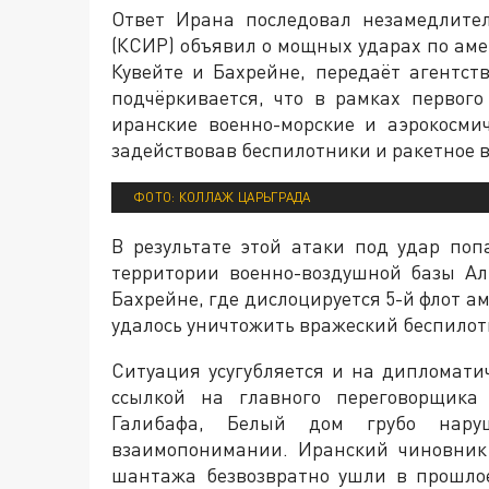
Ответ Ирана последовал незамедлите
(КСИР) объявил о мощных ударах по ам
Кувейте и Бахрейне, передаёт агентст
подчёркивается, что в рамках первог
иранские военно-морские и аэрокосми
задействовав беспилотники и ракетное 
ФОТО: КОЛЛАЖ ЦАРЬГРАДА
В результате этой атаки под удар по
территории военно-воздушной базы Ал
Бахрейне, где дислоцируется 5-й флот а
удалось уничтожить вражеский беспилот
Ситуация усугубляется и на дипломати
ссылкой на главного переговорщика
Галибафа, Белый дом грубо нару
взаимопонимании. Иранский чиновник
шантажа безвозвратно ушли в прошло