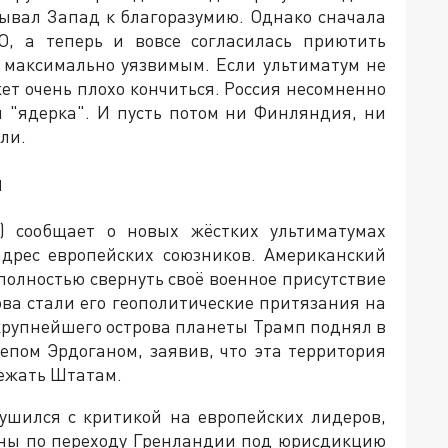
зывал Запад к благоразумию. Однако сначала
, а теперь и вовсе согласилась приютить
 максимально уязвимым. Если ультиматум не
жет очень плохо кончиться. Россия несомненно
я "ядерка". И пусть потом ни Финляндия, ни
ли.
п
) сообщает о новых жёстких ультиматумах
дрес европейских союзников. Американский
полностью свернуть своё военное присутствие
ова стали его геополитические притязания на
крупнейшего острова планеты Трамп поднял в
епом Эрдоганом, заявив, что эта территория
лежать Штатам.
ушился с критикой на европейских лидеров,
аны по переходу Гренландии под юрисдикцию