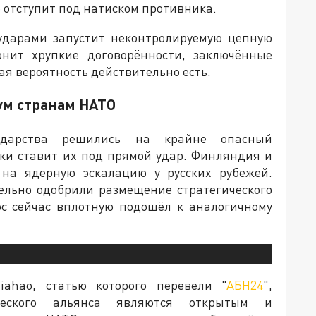
е отступит под натиском противника.
 ударами запустит неконтролируемую цепную
онит хрупкие договорённости, заключённые
ая вероятность действительно есть.
ум странам НАТО
ударства решились на крайне опасный
ски ставит их под прямой удар. Финляндия и
 на ядерную эскалацию у русских рубежей.
ельно одобрили размещение стратегического
юс сейчас вплотную подошёл к аналогичному
iahao, статью которого перевели "
АБН24
",
ческого альянса являются открытым и