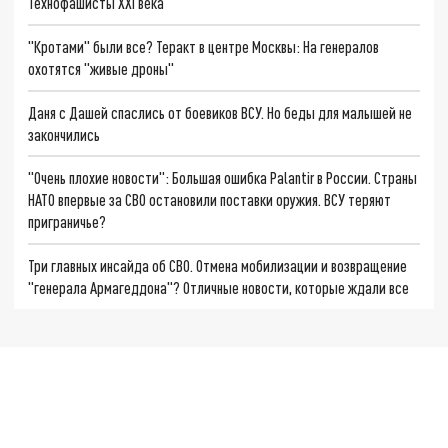
Технофашисты XXI века
"Кротами" были все? Теракт в центре Москвы: На генералов
охотятся "живые дроны"
Даня с Дашей спаслись от боевиков ВСУ. Но беды для малышей не
закончились
"Очень плохие новости": Большая ошибка Palantir в России. Страны
НАТО впервые за СВО остановили поставки оружия. ВСУ теряют
приграничье?
Три главных инсайда об СВО. Отмена мобилизации и возвращение
"генерала Армагеддона"? Отличные новости, которые ждали все