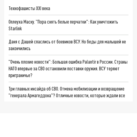
Технофашисты XXI века
Оплеуха Маску. "Пора снять белые перчатки": Как уничтожить
Starlink
Даня с Дашей спаслись от боевиков ВСУ. Но беды для малышей не
закончились
"Очень плохие новости": Большая ошибка Palantir в России. Страны
НАТО впервые за СВО остановили поставки оружия. ВСУ теряют
приграничье?
Три главных инсайда об СВО. Отмена мобилизации и возвращение
"генерала Армагеддона"? Отличные новости, которые ждали все