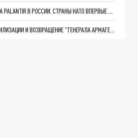
"ОЧЕНЬ ПЛОХИЕ НОВОСТИ": БОЛЬШАЯ ОШИБКА PALANTIR В РОССИИ. СТРАНЫ НАТО ВПЕРВЫЕ ЗА СВО ОСТАНОВИЛИ ПОСТАВКИ ОРУЖИЯ. ВСУ ТЕРЯЮТ ПРИГРАНИЧЬЕ?
ТРИ ГЛАВНЫХ ИНСАЙДА ОБ СВО. ОТМЕНА МОБИЛИЗАЦИИ И ВОЗВРАЩЕНИЕ "ГЕНЕРАЛА АРМАГЕДДОНА"? ОТЛИЧНЫЕ НОВОСТИ, КОТОРЫЕ ЖДАЛИ ВСЕ