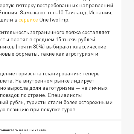
 первую пятерку востребованных направлений
Япония. Замыкают топ-10 Таиланд, Испания,
бщили в
сервисе
OneTwoTrip.
жительность заграничного вояжа составляет
исты платят в среднем 15 тысяч рублей.
иков (почти 80%) выбирают классические
новые форматы, такие как агротуризм и
щение горизонта планирования: теперь
ылета. На внутреннем рынке лидирует
тно выросла доля автотуризма — на личных
поездок по стране. Специалисты
ный рубль, туристы стали более осторожными
ю позицию при покупке туров.
сывайтесь на наши каналы