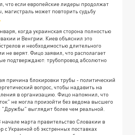
ул, что если европейские лидеры продолжат
, магистраль может повторить судьбу
.
нваря, когда украинская сторона полностью
овакии и Венгрии. Киев объяснил это
стрелов и необходимостью длительного
и не верят. Фицо заявил, что располагает
ые подтверждают: трубопровод абсолютно
ая причина блокировки трубы - политический
ергетический вопрос, чтобы надавить на
упления в организацию. Фицо напомнил, что
ток" не могла произойти без ведома высшего
я "Дружбы" выглядит более чем реальной.
 В начале марта правительство Словакии в
р с Украиной об экстренных поставках