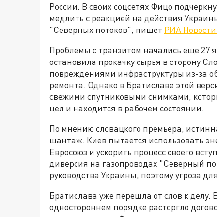
России. В своих соцсетях Фицо подчеркн
медлить с реакцией на действия Украины
"Северных потоков", пишет
РИА Новости
Проблемы с транзитом начались еще 27 я
остановила прокачку сырья в сторону Сл
повреждениями инфраструктуры из-за об
ремонта. Однако в Братиславе этой верси
свежими спутниковыми снимками, котор
цел и находится в рабочем состоянии.
По мнению словацкого премьера, истинн
шантаж. Киев пытается использовать эн
Евросоюз и ускорить процесс своего вст
диверсия на газопроводах "Северный по
руководства Украины, поэтому угроза дл
Братислава уже перешла от слов к делу.
одностороннем порядке расторгло догово