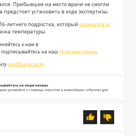
ался. Прибывшие на место врачи не смогли
а предстоит установить в ходе экспертизы.
16-летнего подростка, который
скончался в
качка температуры.
няйтесь к нам в
е подписывайтесь на наш
телеграм-канал
.
очту
mo@tsargrad.tv
сывайтесь на наши каналы
ыми узнавайте о главных новостях и важнейших событиях дня.