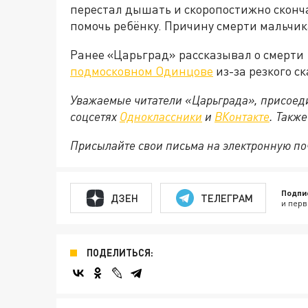
перестал дышать и скоропостижно сконч
помочь ребёнку. Причину смерти мальчик
Ранее «Царьград» рассказывал о смерти 
подмосковном Одинцове
из-за резкого с
Уважаемые читатели «Царьграда», присоеди
соцсетях
Одноклассники
и
ВКонтакте
. Такж
Присылайте свои письма на электронную п
Подпи
ДЗЕН
ТЕЛЕГРАМ
и перв
ПОДЕЛИТЬСЯ: