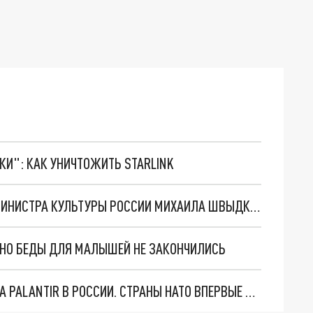
ТКИ": КАК УНИЧТОЖИТЬ STARLINK
В МОСКВЕ ГОСПИТАЛИЗИРОВАЛИ СЫНА ЭКС-МИНИСТРА КУЛЬТУРЫ РОССИИ МИХАИЛА ШВЫДКОГО
. НО БЕДЫ ДЛЯ МАЛЫШЕЙ НЕ ЗАКОНЧИЛИСЬ
"ОЧЕНЬ ПЛОХИЕ НОВОСТИ": БОЛЬШАЯ ОШИБКА PALANTIR В РОССИИ. СТРАНЫ НАТО ВПЕРВЫЕ ЗА СВО ОСТАНОВИЛИ ПОСТАВКИ ОРУЖИЯ. ВСУ ТЕРЯЮТ ПРИГРАНИЧЬЕ?