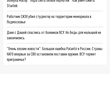
Оплеуха Маску. "Пора снять белые перчатки": Как уничтожить
Starlink
Работник СИЗО убил студентку на территории мемориала в
Подмосковье
Даня с Дашей спаслись от боевиков ВСУ. Но беды для малышей не
закончились
"Очень плохие новости": Большая ошибка Palantir в России. Страны
НАТО впервые за СВО остановили поставки оружия. ВСУ теряют
приграничье?