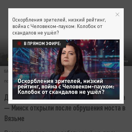
Оскорбления зрителей, низкий рейтинг,
война с Человеком-пауком: Колобок от
скандалов не ушёл?
В ПРЯМОМ ЭФИРЕ:
ОБЩЕСТВО
TELEGRAM-КАНАЛ ГУБЕРНАТОРА СМОЛЕНСКОЙ ОБЛАСТИ ВАСИЛИЯ АНОХИНА
КАРИНА РОМАНОВА
10 АПРЕЛЯ 06:53
ПОДПИШИТЕСЬ:
Движение поездов по направлению Москва
— Минск открыли после обрушения моста в
Вязьме