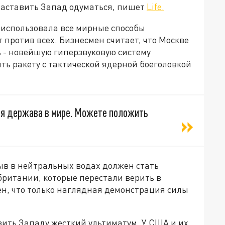
заставить Запад одуматься, пишет
Life.
 использовала все мирные способы
 против всех. Бизнесмен считает, что Москве
 - новейшую гиперзвуковую систему
ть ракету с тактической ядерной боеголовкой
ная держава в мире. Можете положить
ыв в нейтральных водах должен стать
ритании, которые перестали верить в
ен, что только наглядная демонстрация силы
.
вить Западу жесткий ультиматум. У США и их