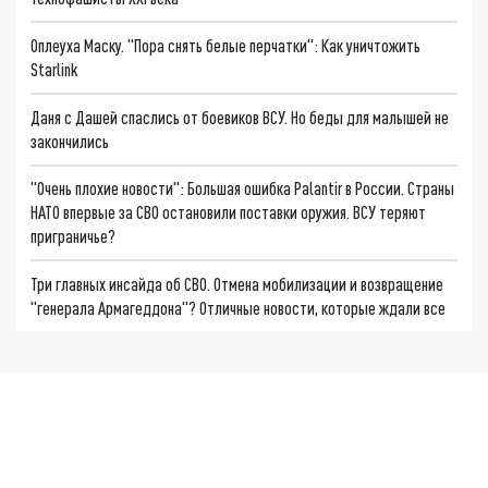
Оплеуха Маску. "Пора снять белые перчатки": Как уничтожить
Starlink
Даня с Дашей спаслись от боевиков ВСУ. Но беды для малышей не
закончились
"Очень плохие новости": Большая ошибка Palantir в России. Страны
НАТО впервые за СВО остановили поставки оружия. ВСУ теряют
приграничье?
Три главных инсайда об СВО. Отмена мобилизации и возвращение
"генерала Армагеддона"? Отличные новости, которые ждали все