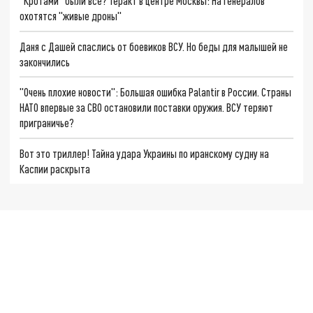
"Кротами" были все? Теракт в центре Москвы: На генералов
охотятся "живые дроны"
Даня с Дашей спаслись от боевиков ВСУ. Но беды для малышей не
закончились
"Очень плохие новости": Большая ошибка Palantir в России. Страны
НАТО впервые за СВО остановили поставки оружия. ВСУ теряют
приграничье?
Вот это триллер! Тайна удара Украины по иранскому судну на
Каспии раскрыта