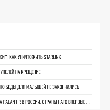
ТКИ": КАК УНИЧТОЖИТЬ STARLINK
УПЕЛЕЙ НА КРЕЩЕНИЕ
. НО БЕДЫ ДЛЯ МАЛЫШЕЙ НЕ ЗАКОНЧИЛИСЬ
"ОЧЕНЬ ПЛОХИЕ НОВОСТИ": БОЛЬШАЯ ОШИБКА PALANTIR В РОССИИ. СТРАНЫ НАТО ВПЕРВЫЕ ЗА СВО ОСТАНОВИЛИ ПОСТАВКИ ОРУЖИЯ. ВСУ ТЕРЯЮТ ПРИГРАНИЧЬЕ?