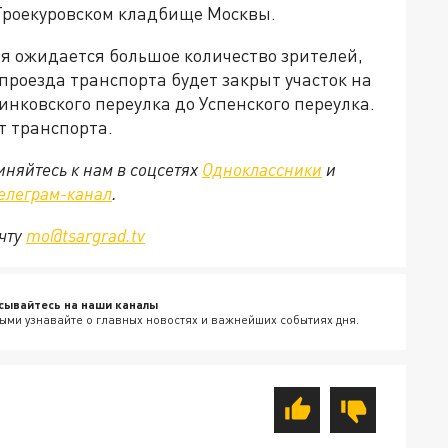
 Троекуровском кладбище Москвы.
ия ожидается большое количество зрителей,
я проезда транспорта будет закрыт участок на
нковского переулка до Успенского переулка.
т транспорта.
няйтесь к нам в соцсетях
Одноклассники
и
елеграм-канал
.
очту
mo@tsargrad.tv
сывайтесь на наши каналы
ыми узнавайте о главных новостях и важнейших событиях дня.