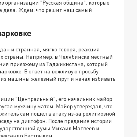
из организации "Русская община", которые
а дела. Ждем, что решит наш самый
парковке
ан и странная, мягко говоря, реакция
ах страны. Например, в Челябинске местный
ания приезжему из Таджикистана, который
арковке. В ответ на вежливую просьбу
 из машины железный прут и начал избивать
лиции "Центральный", его начальник майор
ругал мужчину матом. Майор утверждал, что
житель сам пошел в атаку из-за религиозной
еседу на диктофон. После предания истории
осударственной думы Михаил Матвеев и
лександр Бастрыкин.