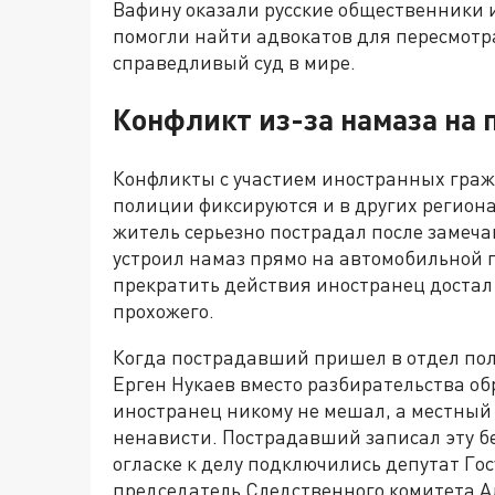
Вафину оказали русские общественники 
помогли найти адвокатов для пересмотр
справедливый суд в мире.
Конфликт из-за намаза на 
Конфликты с участием иностранных гражд
полиции фиксируются и в других регион
житель серьезно пострадал после замеч
устроил намаз прямо на автомобильной п
прекратить действия иностранец достал
прохожего.
Когда пострадавший пришел в отдел по
Ерген Нукаев вместо разбирательства об
иностранец никому не мешал, а местный 
ненависти. Пострадавший записал эту б
огласке к делу подключились депутат Г
председатель Следственного комитета А