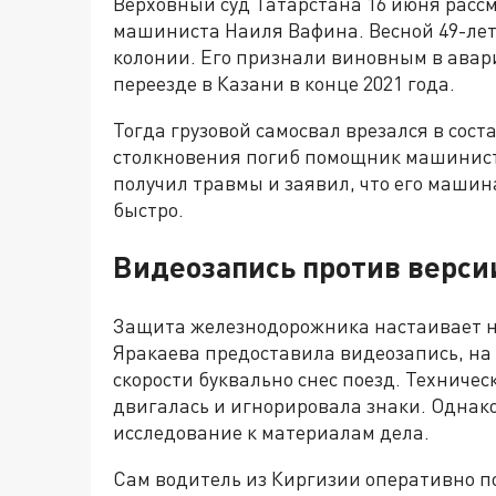
Верховный суд Татарстана 16 июня расс
машиниста Наиля Вафина. Весной 49-лет
колонии. Его признали виновным в ава
переезде в Казани в конце 2021 года.
Тогда грузовой самосвал врезался в соста
столкновения погиб помощник машинист
получил травмы и заявил, что его машина
быстро.
Видеозапись против верси
Защита железнодорожника настаивает на
Яракаева предоставила видеозапись, на 
скорости буквально снес поезд. Техниче
двигалась и игнорировала знаки. Однак
исследование к материалам дела.
Сам водитель из Киргизии оперативно по