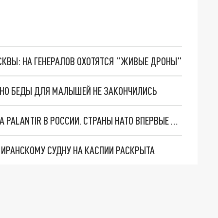
ОСКВЫ: НА ГЕНЕРАЛОВ ОХОТЯТСЯ "ЖИВЫЕ ДРОНЫ"
. НО БЕДЫ ДЛЯ МАЛЫШЕЙ НЕ ЗАКОНЧИЛИСЬ
"ОЧЕНЬ ПЛОХИЕ НОВОСТИ": БОЛЬШАЯ ОШИБКА PALANTIR В РОССИИ. СТРАНЫ НАТО ВПЕРВЫЕ ЗА СВО ОСТАНОВИЛИ ПОСТАВКИ ОРУЖИЯ. ВСУ ТЕРЯЮТ ПРИГРАНИЧЬЕ?
О ИРАНСКОМУ СУДНУ НА КАСПИИ РАСКРЫТА