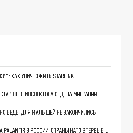
ТКИ": КАК УНИЧТОЖИТЬ STARLINK
СТАРШЕГО ИНСПЕКТОРА ОТДЕЛА МИГРАЦИИ
. НО БЕДЫ ДЛЯ МАЛЫШЕЙ НЕ ЗАКОНЧИЛИСЬ
"ОЧЕНЬ ПЛОХИЕ НОВОСТИ": БОЛЬШАЯ ОШИБКА PALANTIR В РОССИИ. СТРАНЫ НАТО ВПЕРВЫЕ ЗА СВО ОСТАНОВИЛИ ПОСТАВКИ ОРУЖИЯ. ВСУ ТЕРЯЮТ ПРИГРАНИЧЬЕ?